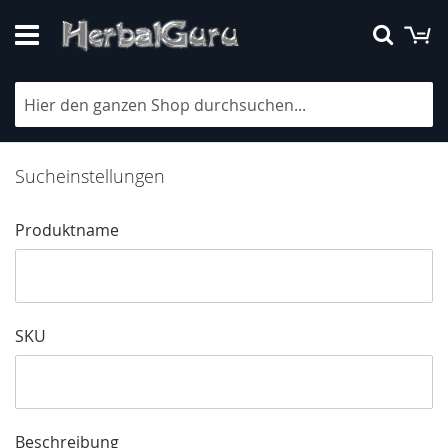
Direkt
M
Suche
zum
Inhalt
Erweiterte Suche
Sucheinstellungen
Produktname
SKU
Beschreibung