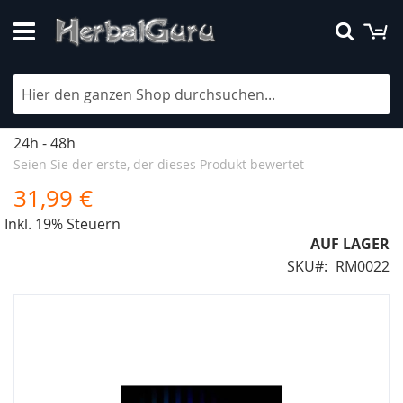
Direkt
M
Suche
zum
Inhalt
Bonzai WinterBoost 3g
Lieferzeit
24h - 48h
Seien Sie der erste, der dieses Produkt bewertet
31,99 €
Inkl. 19% Steuern
AUF LAGER
SKU
RM0022
Zum
Ende
der
Bildergalerie
springen