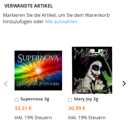
VERWANDTE ARTIKEL
Markieren Sie die Artikel, um Sie dem Warenkorb
hinzuzufügen oder
Alle auswählen
Skip
carousel
Supernova 3g
Mary Joy 3g
S
In
In
I
den
den
d
33,31 €
30,99 €
29,
Warenkorb
Warenkorb
W
Inkl. 19% Steuern
Inkl. 19% Steuern
Ink