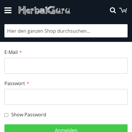
Direkt
M
Suche
zum
Inhalt
Kundenlogin
E-Mail
Passwort
Show Password
Anmelden