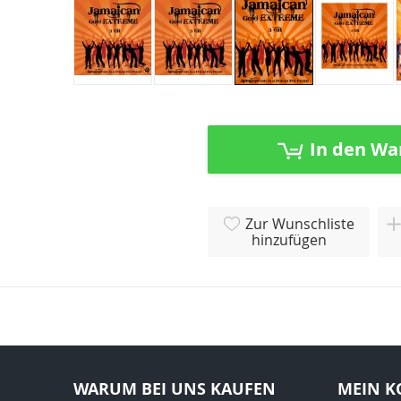
Zum
Anfang
der
In den Wa
Bildergalerie
springen
Zur Wunschliste
hinzufügen
WARUM BEI UNS KAUFEN
MEIN K