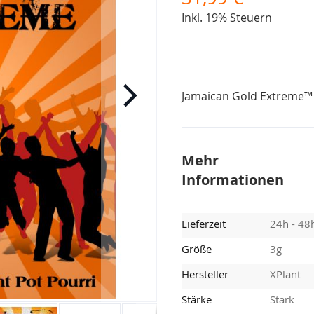
Inkl. 19% Steuern
Jamaican Gold Extreme™
Mehr
Informationen
Lieferzeit
24h - 48
Größe
3g
Hersteller
XPlant
Stärke
Stark