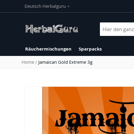
Direkt
Sprache
Deutsch Herbalguru
zum
Inhalt
Suche
Räuchermischungen
Sparpacks
Home
Jamaican Gold Extreme 3g
Zum
Ende
der
Bildergalerie
springen