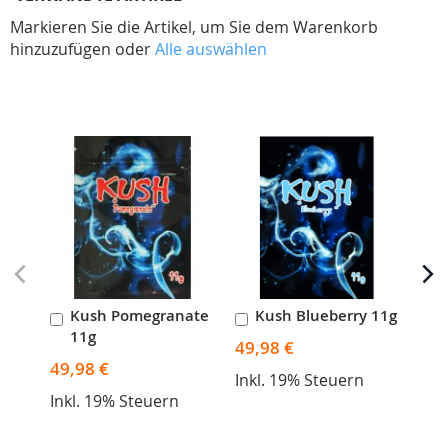
Markieren Sie die Artikel, um Sie dem Warenkorb
hinzuzufügen oder
Alle auswählen
Skip
carousel
Kush Pomegranate
Kush Blueberry 11g
K
In
In
I
11g
1
den
den
d
49,98 €
Warenkorb
Warenkorb
W
49,98 €
49,
Inkl. 19% Steuern
Inkl. 19% Steuern
Ink