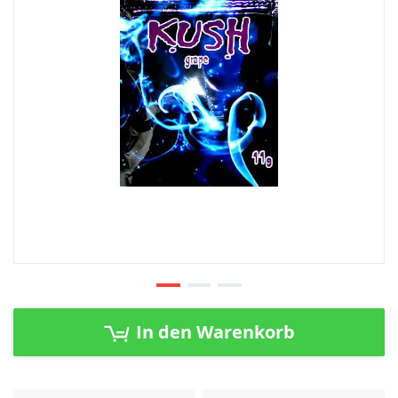
Zum
Anfang
In den Warenkorb
der
Bildergalerie
springen