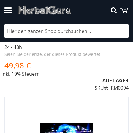
Direkt
M
Suche
zum
Inhalt
Kush grape 11g
Lieferzeit
24 - 48h
Seien Sie der erste, der dieses Produkt bewertet
49,98 €
Inkl. 19% Steuern
AUF LAGER
SKU
RM0094
Zum
Ende
der
Bildergalerie
springen