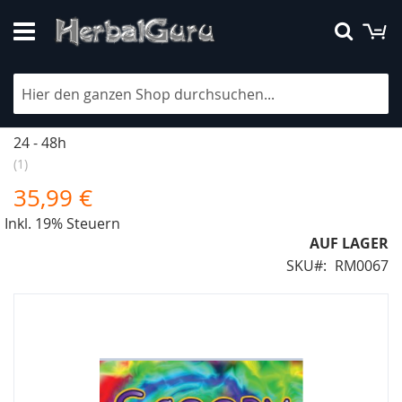
Direkt
M
Suche
zum
Inhalt
Scooby Snax Potpourri 4g
Lieferzeit
24 - 48h
1
35,99 €
Inkl. 19% Steuern
AUF LAGER
SKU
RM0067
Zum
Ende
der
Bildergalerie
springen