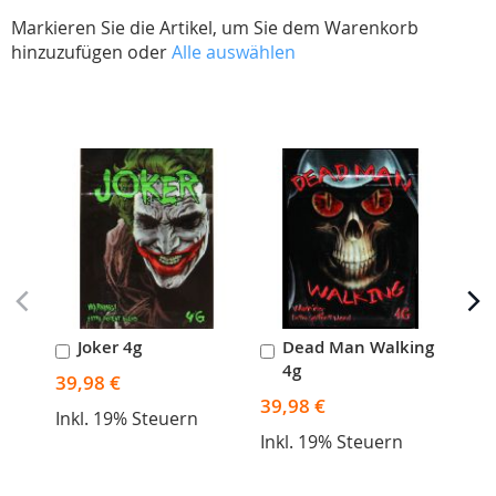
Markieren Sie die Artikel, um Sie dem Warenkorb
hinzuzufügen oder
Alle auswählen
Skip
carousel
Joker 4g
Dead Man Walking
M
In
In
I
4g
den
den
d
39,98 €
39,
Warenkorb
Warenkorb
W
39,98 €
Inkl. 19% Steuern
Ink
Inkl. 19% Steuern