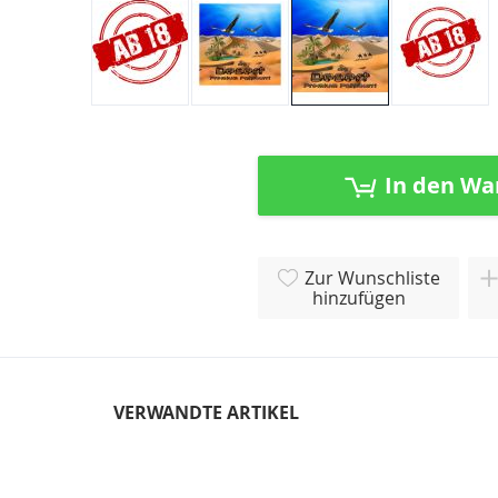
Zum
Anfang
der
In den Wa
Bildergalerie
springen
Zur Wunschliste
hinzufügen
VERWANDTE ARTIKEL
Skip
carousel