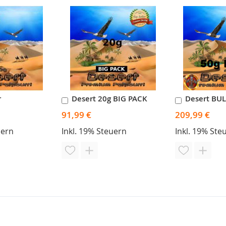
r
Desert 20g BIG PACK
Desert BUL
In
In
den
den
91,99 €
209,99 €
b
Warenkorb
Warenkor
uern
Inkl. 19% Steuern
Inkl. 19% Ste
ZUR
ZUR
ZUR
ZUR
STE
EICHSLISTE
WUNSCHLISTE
VERGLEICHSLISTE
WUNSCHLI
VERGL
EN
UFÜGEN
HINZUFÜGEN
HINZUFÜGEN
HINZUFÜG
HINZ