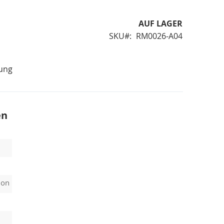
AUF LAGER
SKU
RM0026-A04
ung
en
ion