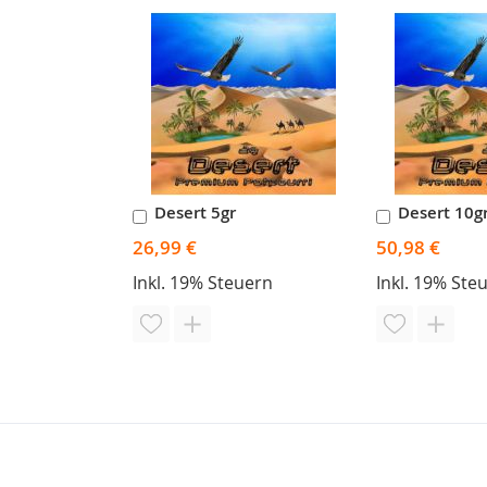
Desert 5gr
Desert 10g
In
In
den
den
26,99 €
50,98 €
Warenkorb
Warenkor
Inkl. 19% Steuern
Inkl. 19% Ste
ZUR
ZUR
ZUR
ZUR
WUNSCHLISTE
VERGLEICHSLISTE
WUNSCHLI
VERGL
HINZUFÜGEN
HINZUFÜGEN
HINZUFÜG
HINZ