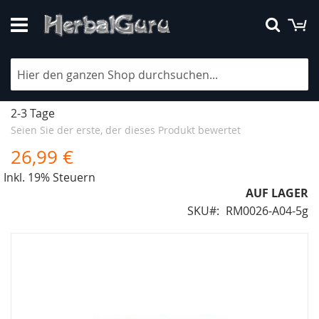
Direkt
M
Suche
zum
Inhalt
Desert 5gr
Lieferzeit
2-3 Tage
Seien Sie der erste, der dieses Produkt bewertet
26,99 €
Inkl. 19% Steuern
AUF LAGER
SKU
RM0026-A04-5g
Zum
Ende
der
Bildergalerie
springen