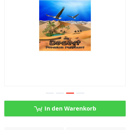
Zum
Anfang
In den Warenkorb
der
Bildergalerie
springen