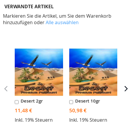
VERWANDTE ARTIKEL
Markieren Sie die Artikel, um Sie dem Warenkorb
hinzuzufügen oder
Alle auswählen
Skip
carousel
Desert 2gr
Desert 10gr
D
In
In
I
den
den
d
11,48 €
50,98 €
Warenkorb
Warenkorb
W
91,
Inkl. 19% Steuern
Inkl. 19% Steuern
Ink