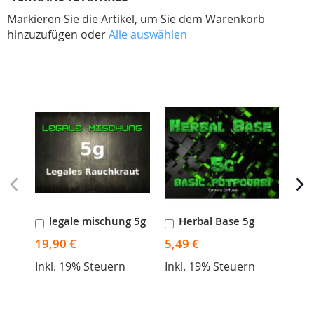
Markieren Sie die Artikel, um Sie dem Warenkorb
hinzuzufügen oder
Alle auswählen
Skip
carousel
legale mischung 5g
Herbal Base 5g
D
In
In
I
den
den
d
19,90 €
5,49 €
11,
Warenkorb
Warenkorb
W
Inkl. 19% Steuern
Inkl. 19% Steuern
Ink