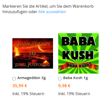
Markieren Sie die Artikel, um Sie dem Warenkorb
hinzuzufügen oder
Alle auswählen
Skip
carousel
Armageddon 3g
Baba Kush 1g
In
In
den
den
35,99 €
9,98 €
Warenkorb
Warenkorb
Inkl. 19% Steuern
Inkl. 19% Steuern