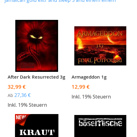
jamaican gold extr and sleep 5 and einem einem
After Dark Resurrected 3g
Armageddon 1g
32,99 €
12,99 €
27,36 €
Ab
Inkl. 19% Steuern
Inkl. 19% Steuern