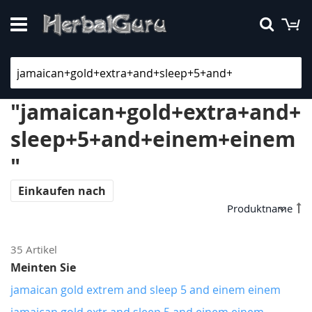
Direkt
M
Suche
zum
Inhalt
Suchergebnisse für:
"jamaican+gold+extra+and+
sleep+5+and+einem+einem
"
Einkaufen nach
In
ab
Re
35
Artikel
Meinten Sie
jamaican gold extrem and sleep 5 and einem einem